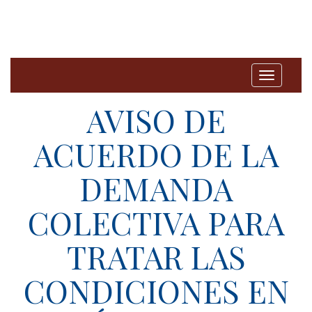
T
o
AVISO DE
g
ACUERDO DE LA
g
l
DEMANDA
e
n
COLECTIVA PARA
a
TRATAR LAS
v
i
CONDICIONES EN
g
a